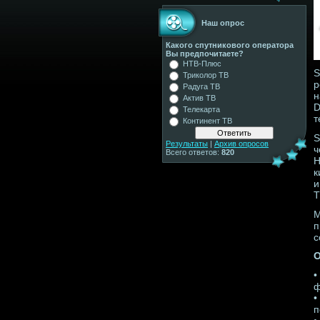
Наш опрос
Какого спутникового оператора
Вы предпочитаете?
НТВ-Плюс
S
Триколор ТВ
р
Радуга ТВ
н
Актив ТВ
D
Телекарта
т
Континент ТВ
S
Результаты
|
Архив опросов
ч
Всего ответов:
820
Н
к
и
T
М
п
с
О
•
ф
•
п