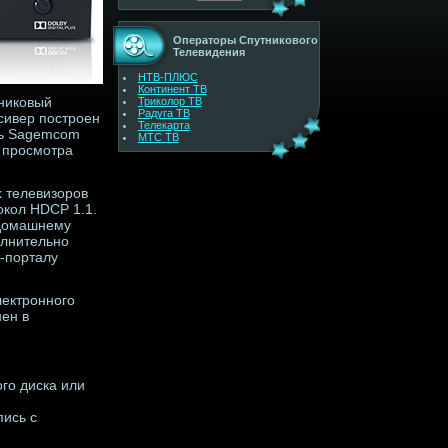
Операторы Спутникового
Телевидения
НТВ-ПЛЮС
Континент ТВ
никовый
Триколор ТВ
Радуга ТВ
сивер построен
Телекарта
ль Sagemcom
МТС ТВ
 просмотра
 телевизоров
окол HDCP 1.1.
 домашнему
олнительно
-порталу
лектронного
ен в
ого диска или
пись с